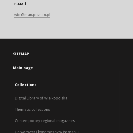
E-Mail
wbc@man.poznan.pl
SITEMAP
Main page
Collections
Digital Library of Wielkopolska
Thematic collections
Contemporary regional magazines
Uniwersytet Ekonomiczny w Poznaniu