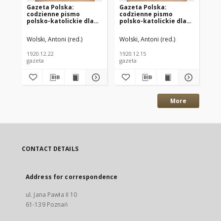
Gazeta Polska:
Gazeta Polska:
Ga
codzienne pismo
codzienne pismo
co
polsko-katolickie dla
polsko-katolickie dla
po
wszystkich stanów
wszystkich stanów
ws
1920.12.22 R.24 Nr294
1920.12.15 R.24 Nr288
192
Wolski, Antoni (red.)
Wolski, Antoni (red.)
Wol
1920.12.22
1920.12.15
192
gazeta
gazeta
gaz
More
CONTACT DETAILS
Address for correspondence
ul. Jana Pawła II 10
61-139 Poznań