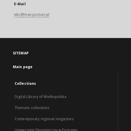
E-Mail
wbc@man.poznan.pl
SITEMAP
Main page
Collections
Digital Library of Wielkopolska
Thematic collections
Contemporary regional magazines
Uniwersytet Ekonomiczny w Poznaniu