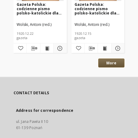
Gazeta Polska:
Gazeta Polska:
Ga
codzienne pismo
codzienne pismo
co
polsko-katolickie dla
polsko-katolickie dla
po
wszystkich stanów
wszystkich stanów
ws
1920.12.22 R.24 Nr294
1920.12.15 R.24 Nr288
192
Wolski, Antoni (red.)
Wolski, Antoni (red.)
Wol
1920.12.22
1920.12.15
192
gazeta
gazeta
gaz
More
CONTACT DETAILS
Address for correspondence
ul. Jana Pawła II 10
61-139 Poznań