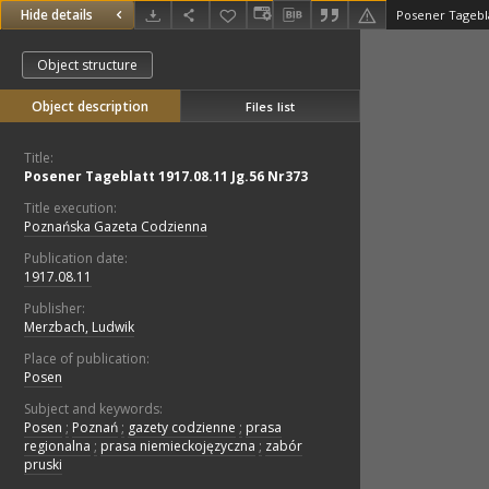
Hide details
Posener Tagebla
Object structure
Object description
Files list
Title:
Posener Tageblatt 1917.08.11 Jg.56 Nr373
Title execution:
Poznańska Gazeta Codzienna
Publication date:
1917.08.11
Publisher:
Merzbach, Ludwik
Place of publication:
Posen
Subject and keywords:
Posen
;
Poznań
;
gazety codzienne
;
prasa
regionalna
;
prasa niemieckojęzyczna
;
zabór
pruski