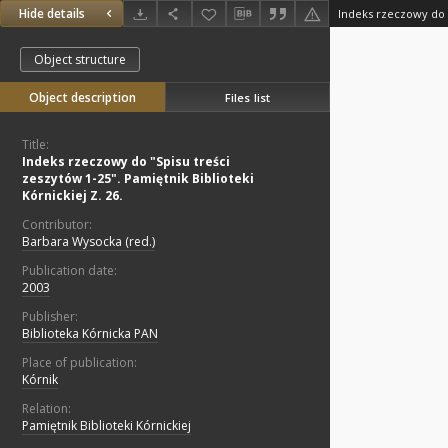
Hide details
Object structure
Object description
Files list
Title:
Indeks rzeczowy do "Spisu treści
zeszytów 1-25". Pamiętnik Biblioteki
Kórnickiej Z. 26.
Contributor:
Barbara Wysocka (red.)
Publication date:
2003
Publisher:
Biblioteka Kórnicka PAN
Place of publication:
Kórnik
Relation:
Pamiętnik Biblioteki Kórnickiej