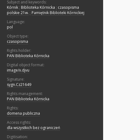
Subject and keywords:
Kórnik
;
Biblioteka Kórnicka
;
czasopisma
polskie 21w.
;
Pamiętnik Biblioteki Kórnickiej
Language:
pol
Object type:
czasopisma
Rights holder:
PAN Biblioteka Kórnicka
Digital object format:
image/x.djvu
Signature:
sygn.Cz21649
Rights management:
PAN Biblioteka Kórnicka
Rights:
domena publiczna
Access rights:
dla wszystkich bez ograniczeń
Digitisation: