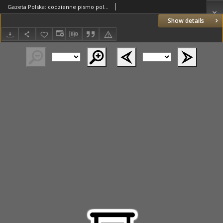
Gazeta Polska: codzienne pismo polsko-katolickie dla wszystkich stanów 1927.09.16 R.31 Nr212
Show details