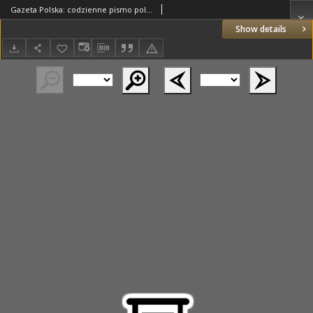
Gazeta Polska: codzienne pismo polsko-katolickie dla wszystkich stanów 1927.07.11 R.31 Nr155
Show details