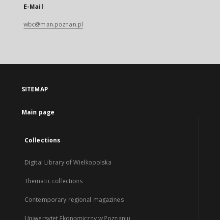
E-Mail
wbc@man.poznan.pl
SITEMAP
Main page
Collections
Digital Library of Wielkopolska
Thematic collections
Contemporary regional magazines
Uniwersytet Ekonomiczny w Poznaniu