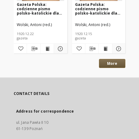
Gazeta Polska:
Gazeta Polska:
Ga
codzienne pismo
codzienne pismo
co
polsko-katolickie dla
polsko-katolickie dla
po
wszystkich stanów
wszystkich stanów
ws
1920.12.22 R.24 Nr294
1920.12.15 R.24 Nr288
192
Wolski, Antoni (red.)
Wolski, Antoni (red.)
Wol
1920.12.22
1920.12.15
192
gazeta
gazeta
gaz
More
CONTACT DETAILS
Address for correspondence
ul. Jana Pawła II 10
61-139 Poznań