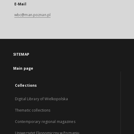
E-Mail
wbc@man.poznan.pl
SITEMAP
Main page
Collections
Digital Library of Wielkopolska
Thematic collections
Contemporary regional magazines
Uniwersytet Ekonomiczny w Poznaniu