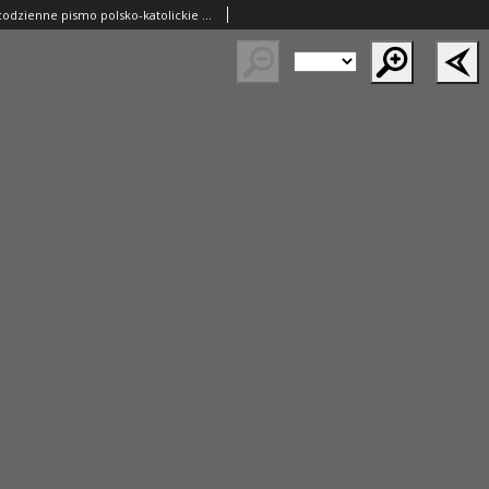
Gazeta Polska: codzienne pismo polsko-katolickie dla wszystkich stanów 1924.10.14 R.28 Nr238