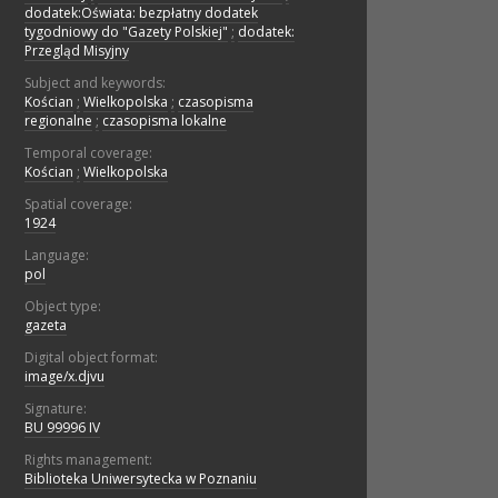
dodatek:Oświata: bezpłatny dodatek
tygodniowy do "Gazety Polskiej"
;
dodatek:
Przegląd Misyjny
Subject and keywords:
Kościan
;
Wielkopolska
;
czasopisma
regionalne
;
czasopisma lokalne
Temporal coverage:
Kościan
;
Wielkopolska
Spatial coverage:
1924
Language:
pol
Object type:
gazeta
Digital object format:
image/x.djvu
Signature:
BU 99996 IV
Rights management:
Biblioteka Uniwersytecka w Poznaniu