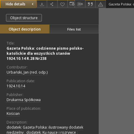
Hide details
Object structure
Object description
Files list
Title:
Gazeta Polska: codzienne pismo polsko-
katolickie dla wszystkich stanów
1924.10.14 R.28 Nr238
Contributor:
Urbański, Jan (red. odp.)
Publication date:
1924.10.14
Publisher:
Drukarnia Spółkowa
Place of publication:
Kościan
Description:
dodatek: Gazeta Polska: ilustrowany dodatek
niedzielny
;
dodatek: Ku nauce i rozrywce
;