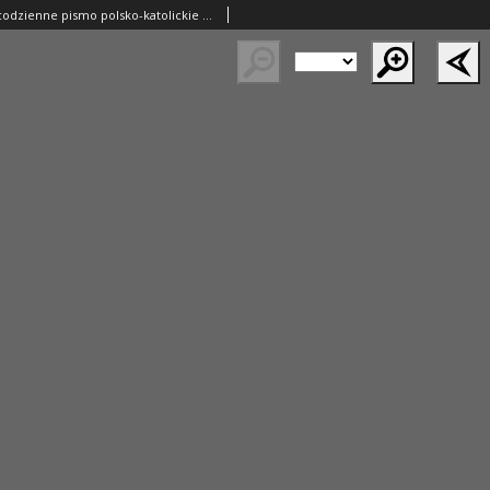
Gazeta Polska: codzienne pismo polsko-katolickie dla wszystkich stanów 1924.08.02 R.28 Nr177