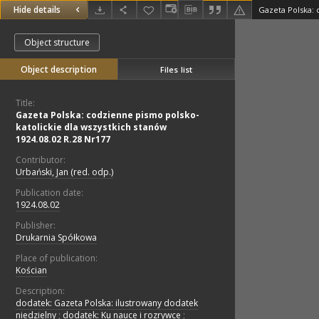
Hide details
Object structure
Object description
Files list
Title:
Gazeta Polska: codzienne pismo polsko-
katolickie dla wszystkich stanów
1924.08.02 R.28 Nr177
Contributor:
Urbański, Jan (red. odp.)
Publication date:
1924.08.02
Publisher:
Drukarnia Spółkowa
Place of publication:
Kościan
Description:
dodatek: Gazeta Polska: ilustrowany dodatek
niedzielny
;
dodatek: Ku nauce i rozrywce
;