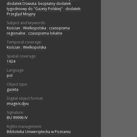
dodatek:Oświata: bezpłatny dodatek
tygodniowy do "Gazety Polskiej"
;
dodatek:
Przegląd Misyjny
Subject and keywords:
Kościan
;
Wielkopolska
;
czasopisma
regionalne
;
czasopisma lokalne
Temporal coverage:
Kościan
;
Wielkopolska
Spatial coverage:
1924
Language:
pol
Object type:
gazeta
Digital object format:
image/x.djvu
Signature:
BU 99996 IV
Rights management:
Biblioteka Uniwersytecka w Poznaniu