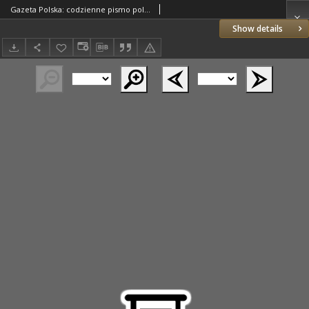
Gazeta Polska: codzienne pismo polsko-katolickie dla wszystkich stanów 1922.11.30 R.26 Nr274
Show details