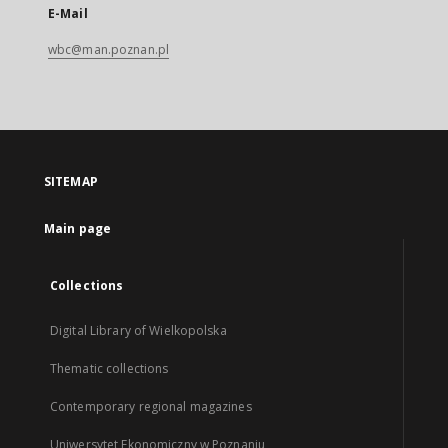
E-Mail
wbc@man.poznan.pl
SITEMAP
Main page
Collections
Digital Library of Wielkopolska
Thematic collections
Contemporary regional magazines
Uniwersytet Ekonomiczny w Poznaniu