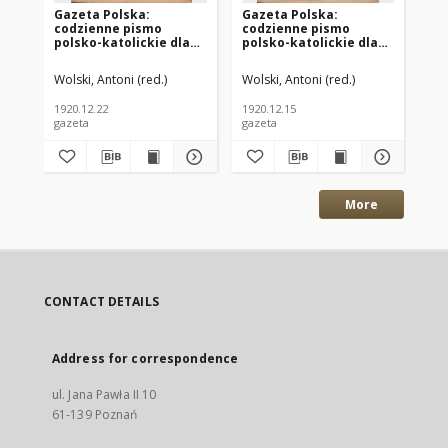
Gazeta Polska:
Gazeta Polska:
Ga
codzienne pismo
codzienne pismo
co
polsko-katolickie dla
polsko-katolickie dla
po
wszystkich stanów
wszystkich stanów
ws
1920.12.22 R.24 Nr294
1920.12.15 R.24 Nr288
192
Wolski, Antoni (red.)
Wolski, Antoni (red.)
Wol
1920.12.22
1920.12.15
192
gazeta
gazeta
gaz
More
CONTACT DETAILS
Address for correspondence
ul. Jana Pawła II 10
61-139 Poznań