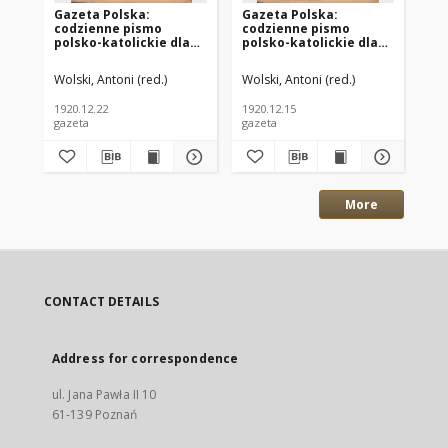
Gazeta Polska:
Gazeta Polska:
Ga
codzienne pismo
codzienne pismo
co
polsko-katolickie dla
polsko-katolickie dla
po
wszystkich stanów
wszystkich stanów
ws
1920.12.22 R.24 Nr294
1920.12.15 R.24 Nr288
192
Wolski, Antoni (red.)
Wolski, Antoni (red.)
Wol
1920.12.22
1920.12.15
192
gazeta
gazeta
gaz
More
CONTACT DETAILS
Address for correspondence
ul. Jana Pawła II 10
61-139 Poznań