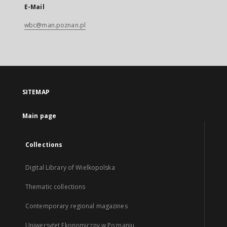
E-Mail
wbc@man.poznan.pl
SITEMAP
Main page
Collections
Digital Library of Wielkopolska
Thematic collections
Contemporary regional magazines
Uniwersytet Ekonomiczny w Poznaniu