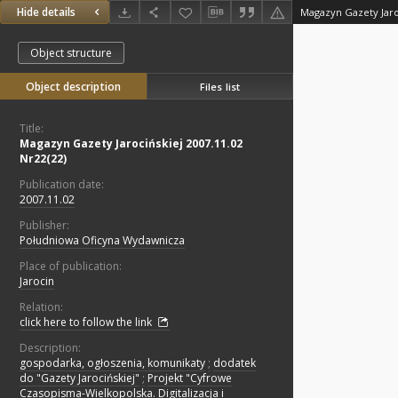
Hide details
Magazyn Gazety Jaroc
Object structure
Object description
Files list
Title:
Magazyn Gazety Jarocińskiej 2007.11.02
Nr22(22)
Publication date:
2007.11.02
Publisher:
Południowa Oficyna Wydawnicza
Place of publication:
Jarocin
Relation:
click here to follow the link
Description:
gospodarka, ogłoszenia, komunikaty
;
dodatek
do "Gazety Jarocińskiej"
;
Projekt "Cyfrowe
Czasopisma-Wielkopolska. Digitalizacja i