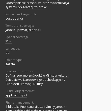
udostępnianie czasopism oraz modernizacja
systemu prezentacji zbiorów"
Subject and keywords:
gospodarka
Temporal coverage:
Jarocin
;
powiat jarociński
Spatial coverage:
21w.
Language:
pol
Object type:
gazeta
Digitisation sponsor:
Dofinansowano ze środków Ministra Kultury i
Dziedzictwa Narodowego pochodzących z
Funduszu Promocji Kultury
Digital object format:
application/pdf
Rights management:
Biblioteka Publiczna Miasta i Gminy Jarocin
;
Wojewódzka Biblioteka Publiczna i Centrum