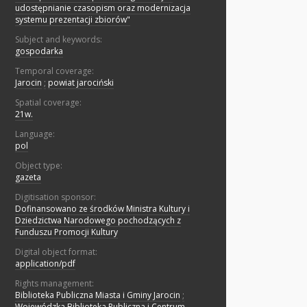
udostępnianie czasopism oraz modernizacja
systemu prezentacji zbiorów"
Subject and keywords:
gospodarka
Temporal coverage:
Jarocin
;
powiat jarociński
Spatial coverage:
21w.
Language:
pol
Object type:
gazeta
Digitisation sponsor:
Dofinansowano ze środków Ministra Kultury i
Dziedzictwa Narodowego pochodzących z
Funduszu Promocji Kultury
Digital object format:
application/pdf
Rights management:
Biblioteka Publiczna Miasta i Gminy Jarocin
;
Wojewódzka Biblioteka Publiczna i Centrum