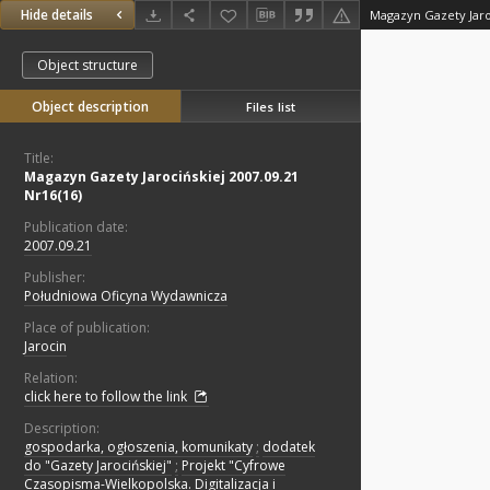
Hide details
Magazyn Gazety Jaroc
Object structure
Object description
Files list
Title:
Magazyn Gazety Jarocińskiej 2007.09.21
Nr16(16)
Publication date:
2007.09.21
Publisher:
Południowa Oficyna Wydawnicza
Place of publication:
Jarocin
Relation:
click here to follow the link
Description:
gospodarka, ogłoszenia, komunikaty
;
dodatek
do "Gazety Jarocińskiej"
;
Projekt "Cyfrowe
Czasopisma-Wielkopolska. Digitalizacja i