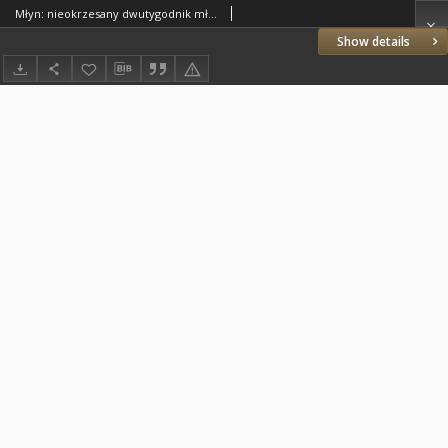
Młyn: nieokrzesany dwutygodnik młodzieżowy 2007.01.05 Nr1(89)
Show details