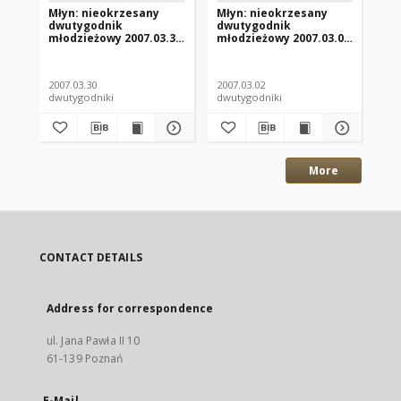
Młyn: nieokrzesany
Młyn: nieokrzesany
Mł
dwutygodnik
dwutygodnik
dw
młodzieżowy 2007.03.30
młodzieżowy 2007.03.02
mł
Nr7(95)
Nr5(93)
Nr
2007.03.30
2007.03.02
200
dwutygodniki
dwutygodniki
dwu
More
CONTACT DETAILS
Address for correspondence
ul. Jana Pawła II 10
61-139 Poznań
E-Mail