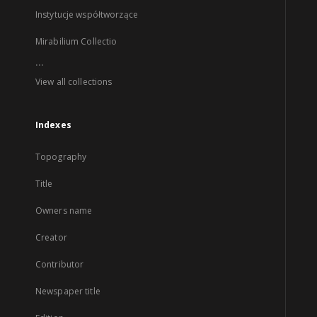
Instytucje współtworzące
Mirabilium Collectio
...
View all collections
Indexes
Topography
Title
Owners name
Creator
Contributor
Newspaper title