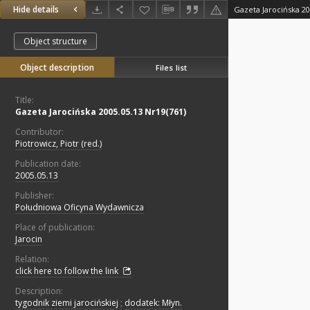
Hide details
Gazeta Jarocińska 20
Object structure
Object description
Files list
Title:
Gazeta Jarocińska 2005.05.13 Nr19(761)
Contributor:
Piotrowicz, Piotr (red.)
Publication date:
2005.05.13
Publisher:
Południowa Oficyna Wydawnicza
Place of publication:
Jarocin
Relation:
click here to follow the link
Description:
tygodnik ziemi jarocińskiej
;
dodatek: Młyn.