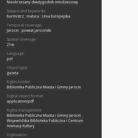
Nieokrzesany dwutygodnik młodzieżowy
Subject and keywords:
burmistrz
;
matura
;
Unia Europejska
Temporal coverage:
Jarocin
;
powiat jarociński
Spatial coverage:
21w.
Language:
pol
Object type:
gazeta
Rights holder:
Biblioteka Publiczna Miasta i Gminy Jarocin
Digital object format:
application/pdf
Rights management:
Biblioteka Publiczna Miasta i Gminy Jarocin
;
Wojewódzka Biblioteka Publiczna i Centrum
Animacji Kultury
Digitisation: