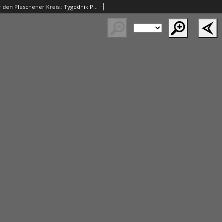
Wochenblatt für den Pleschener Kreis : Tygodnik Powiatu Pleszewskiego 1855.08.18 Nr33