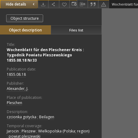
Hide details
Object structure
Object description
Files list
Title:
Wochenblatt für den Pleschener Kreis :
Tygodnik Powiatu Pleszewskiego
1855.08.18 Nr33
Publication date:
1855.08.18
Publisher:
Alexander, J.
Place of publication:
Pleschen
Description:
czcionka gotycka
;
Beilagen
Temporal coverage:
Jarocin
;
Pleszew
;
Wielkopolska (Polska; region)
;
powiat pleszewski