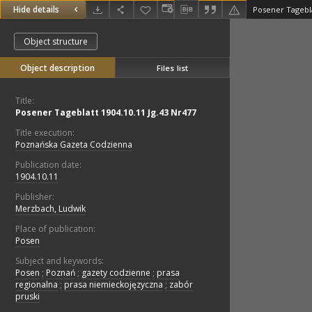
Hide details
Posener Tagebla
Object structure
Object description
Files list
Title:
Posener Tageblatt 1904.10.11 Jg.43 Nr477
Title execution:
Poznańska Gazeta Codzienna
Publication date:
1904.10.11
Publisher:
Merzbach, Ludwik
Place of publication:
Posen
Subject and keywords:
Posen
;
Poznań
;
gazety codzienne
;
prasa
regionalna
;
prasa niemieckojęzyczna
;
zabór
pruski