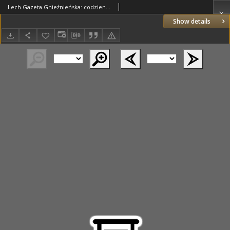
Lech.Gazeta Gnieźnieńska: codzienne pismo polityczne dla wszystkich stanów. Dodatki: tygodniowy "Lechita" i powieściowy oraz dwutygodnik "Leszek" 1932.11.15 R.33 Nr263
Show details