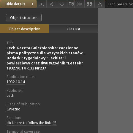
Hide details
Object structure
Object description
Files list
Title:
Lech.Gazeta Gnieźnieńska: codzienne
pismo polityczne dla wszystkich stanów.
Dodatki: tygodniowy "Lechita" i
powieściowy oraz dwutygodnik "Leszek"
1932.10.14 R.33 Nr237
Publication date:
1932.10.14
Publisher:
Lech
Place of publication:
Gniezno
Relation:
click here to follow the link
Temporal coverage: