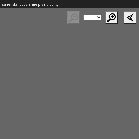
Lech.Gazeta Gnieźnieńska: codzienne pismo polityczne dla wszystkich stanów. Dodatki: tygodniowy "Lechita" i powieściowy oraz dwutygodnik "Leszek" 1932.10.14 R.33 Nr237