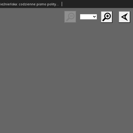
Lech.Gazeta Gnieźnieńska: codzienne pismo polityczne dla wszystkich stanów. Dodatki: tygodniowy "Lechita" i powieściowy oraz dwutygodnik "Leszek" 1932.10.09 R.33 Nr233