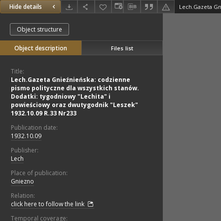
Hide details
Object structure
Object description
Files list
Title:
Lech.Gazeta Gnieźnieńska: codzienne
pismo polityczne dla wszystkich stanów.
Dodatki: tygodniowy "Lechita" i
powieściowy oraz dwutygodnik "Leszek"
1932.10.09 R.33 Nr233
Publication date:
1932.10.09
Publisher:
Lech
Place of publication:
Gniezno
Relation:
click here to follow the link
Temporal coverage: