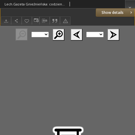
Lech.Gazeta Gnieźnieńska: codzienne pismo polityczne dla wszystkich stanów. Dodatki: tygodniowy "Lechita" i powieściowy oraz dwutygodnik "Leszek" 1932.07.30 R.33 Nr173
Show details