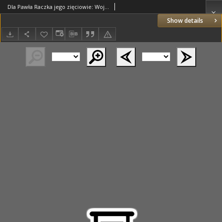
Dla Pawła Raczka jego zięciowie: Wojciech Dziadkowski, podsędek ziemi mielnickiej, i Jerzy Rokitnicki, Wilno 23.11.1552
Show details