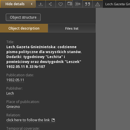
Hide details
Object structure
Object description
Files list
Title:
Lech.Gazeta Gnieźnieńska: codzienne
pismo polityczne dla wszystkich stanów.
Dodatki: tygodniowy "Lechita" i
powieściowy oraz dwutygodnik "Leszek"
1932.05.11 R.33 Nr107
Publication date:
1932.05.11
Publisher:
Lech
Place of publication:
Gniezno
Relation:
click here to follow the link
Temporal coverage: