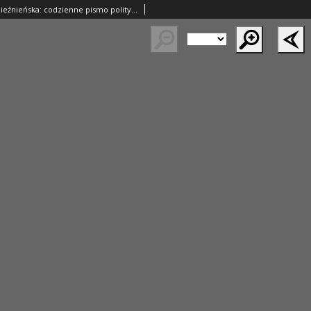
Lech.Gazeta Gnieźnieńska: codzienne pismo polityczne dla wszystkich stanów. Dodatki: tygodniowy "Lechita" i powieściowy oraz dwutygodnik "Leszek" 1932.05.11 R.33 Nr107