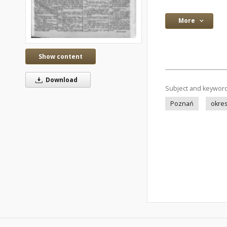
More
Show content
Download
Subject and keywor
Poznań
okre