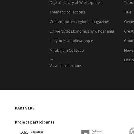
Digital Library of Wielkopolska
Topo
Thematic collections
Title
Contemporary regional magazines
Owne
Uniwersytet Ekonomiczny w Poznaniu
Creat
Instytucje współtworzące
Contr
Mirabilium Collectio
Newsp
...
Editi
View all collections
PARTNERS
Project participants