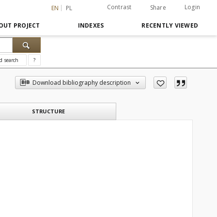
Contrast
Login
Share
EN
PL
OUT PROJECT
INDEXES
RECENTLY VIEWED
d search
?
Download bibliography description
STRUCTURE
3