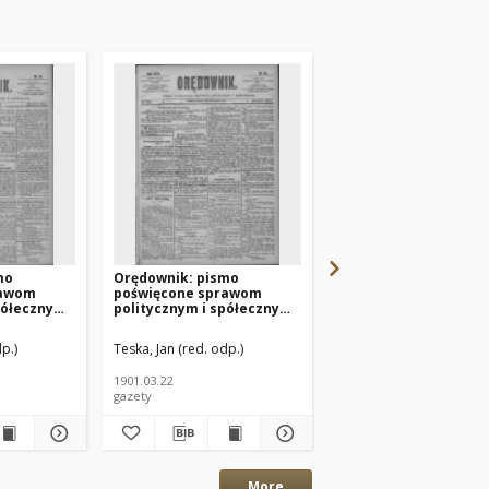
mo
Orędownik: pismo
Orędownik: pismo
rawom
poświęcone sprawom
poświęcone sprawom
półecznym
politycznym i spółecznym
politycznym i spółec
Nr63
1901.03.22 R.31 Nr68
1901.03.19 R.31 Nr65
p.)
Teska, Jan (red. odp.)
Teska, Jan (red. odp.)
1901.03.22
1901.03.19
gazety
gazety
More