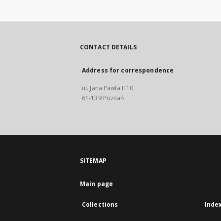
CONTACT DETAILS
Address for correspondence
ul. Jana Pawła II 10
61-139 Poznań
SITEMAP
Main page
Collections
Inde