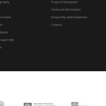
graphy
Project Participants
Technical information
rs name
Frequently asked quetions
or
Contact
ibutor
aper title
on