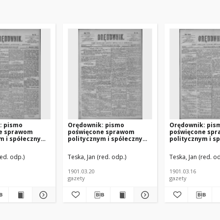
: pismo
Orędownik: pismo
Orędownik: pis
e sprawom
poświęcone sprawom
poświęcone sp
m i spółecznym
politycznym i spółecznym
politycznym i s
 R.31 Nr67
1901.03.20 R.31 Nr66
1901.03.16 R.31 
red. odp.)
Teska, Jan (red. odp.)
Teska, Jan (red. od
1901.03.20
1901.03.16
gazety
gazety