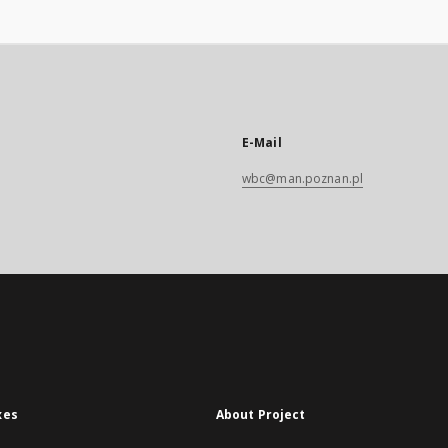
E-Mail
wbc@man.poznan.pl
xes
About Project