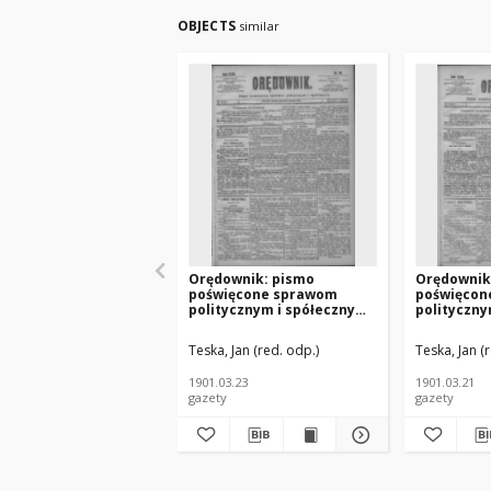
OBJECTS
similar
Orędownik: pismo
Orędownik
poświęcone sprawom
poświęcon
politycznym i spółecznym
polityczny
1901.03.23 R.31 Nr69
1901.03.21
Teska, Jan (red. odp.)
Teska, Jan (
1901.03.23
1901.03.21
gazety
gazety