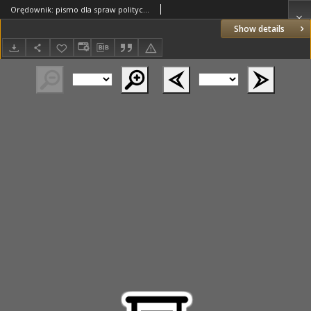
Orędownik: pismo dla spraw politycznych i spółecznych 1899.06.09 R.29 Nr129
Show details