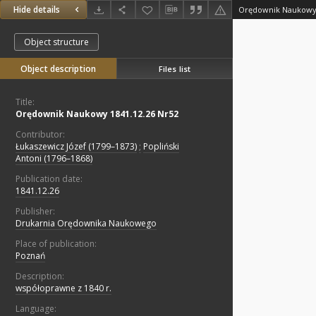
Hide details
Orędownik Naukowy 
Object structure
Object description
Files list
Title:
Orędownik Naukowy 1841.12.26 Nr52
Contributor:
Łukaszewicz Józef (1799–1873)
;
Popliński
Antoni (1796–1868)
Publication date:
1841.12.26
Publisher:
Drukarnia Orędownika Naukowego
Place of publication:
Poznań
Description:
współoprawne z 1840 r.
Language: