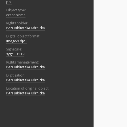
pol
Object type:
czasopisma
Rights holder:
PAN Biblioteka Kórnicka
Digital object format:
image/x.djvu
Signature:
sygn.Cz319
Rights management:
PAN Biblioteka Kórnicka
Digitisation:
PAN Biblioteka Kórnicka
Location of original object:
PAN Biblioteka Kórnicka