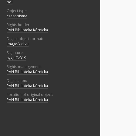
pol
Object type:
czasopisma
Rights holder:
PAN Biblioteka Kórnicka
Digital object format:
image/x.djvu
Signature:
sygn.Cz319
Rights management:
PAN Biblioteka Kórnicka
Digitisation:
PAN Biblioteka Kórnicka
Location of original object:
PAN Biblioteka Kórnicka