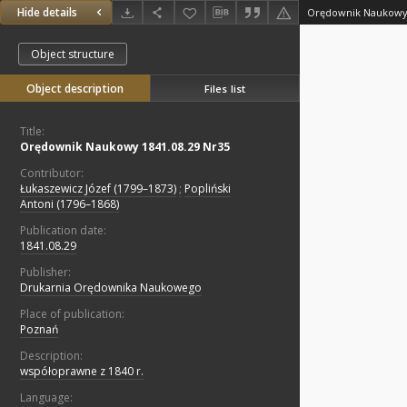
Hide details
Orędownik Naukowy 
Object structure
Object description
Files list
Title:
Orędownik Naukowy 1841.08.29 Nr35
Contributor:
Łukaszewicz Józef (1799–1873)
;
Popliński
Antoni (1796–1868)
Publication date:
1841.08.29
Publisher:
Drukarnia Orędownika Naukowego
Place of publication:
Poznań
Description:
współoprawne z 1840 r.
Language: