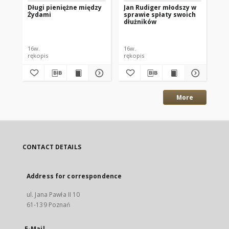
Długi pieniężne między
Jan Rudiger młodszy w
Co
Żydami
sprawie spłaty swoich
Sz
dłużników
mo
dł
16w.
16w.
16w
rękopis
rękopis
ręk
More
CONTACT DETAILS
Address for correspondence
ul. Jana Pawła II 10
61-139 Poznań
E-Mail