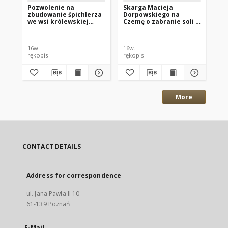
Pozwolenie na
Skarga Macieja
Za
zbudowanie śpichlerza
Dorpowskiego na
Fa
we wsi królewskiej
Czemę o zabranie soli w
ka
Benhoff w starostwie
Gdańsku, którą wiózł na
gd
sztumskim dla Fabiana
własny użytek
pr
Czemy, kasztelana
le
16w.
16w.
16w
gdańskiego, Łomża
St
rękopis
rękopis
ręk
11.10.1553
Ac
wo
ma
28
More
CONTACT DETAILS
Address for correspondence
ul. Jana Pawła II 10
61-139 Poznań
E-Mail