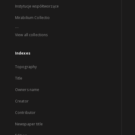
Instytucje współtworzące
Mirabilium Collectio
...
View all collections
Indexes
Topography
Title
Owners name
Creator
Contributor
Newspaper title