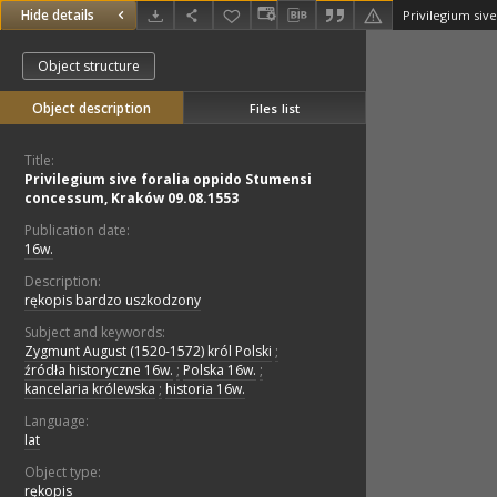
Hide details
Object structure
Object description
Files list
Title:
Privilegium sive foralia oppido Stumensi
concessum, Kraków 09.08.1553
Publication date:
16w.
Description:
rękopis bardzo uszkodzony
Subject and keywords:
Zygmunt August (1520-1572) król Polski
;
źródła historyczne 16w.
;
Polska 16w.
;
kancelaria królewska
;
historia 16w.
Language:
lat
Object type:
rękopis