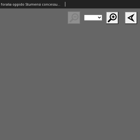
Privilegium sive foralia oppido Stumensi concessum, Kraków 09.08.1553