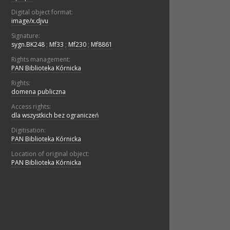
Digital object format:
image/x.djvu
Signature:
sygn.BK248
;
Mf33
;
Mf230
;
Mf8861
Rights management:
PAN Biblioteka Kórnicka
Rights:
domena publiczna
Access rights:
dla wszystkich bez ograniczeń
Digitisation:
PAN Biblioteka Kórnicka
Location of original object:
PAN Biblioteka Kórnicka