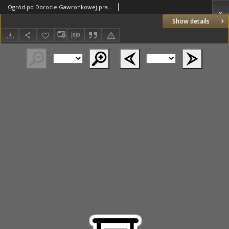
Ogród po Dorocie Gawronkowej prawem kaduka przeszedł na króla, Kraków 05.03.1553
Show details