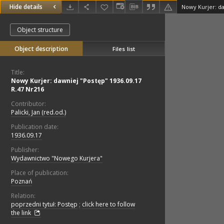
Hide details
Nowy Kurjer: da
Object structure
Object description
Files list
Title:
Nowy Kurjer: dawniej "Postęp" 1936.09.17
R.47 Nr216
Contributor:
Palicki, Jan (red.od.)
Publication date:
1936.09.17
Publisher:
Wydawnictwo "Nowego Kurjera"
Place of publication:
Poznań
Relation:
poprzedni tytuł: Postęp
;
click here to follow
the link