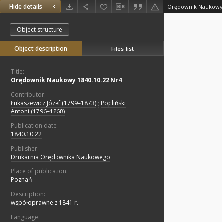
Hide details
Orędownik Naukowy 
Object structure
Object description
Files list
Title:
Orędownik Naukowy 1840.10.22 Nr4
Contributor:
Łukaszewicz Józef (1799–1873)
;
Popliński
Antoni (1796–1868)
Publication date:
1840.10.22
Publisher:
Drukarnia Orędownika Naukowego
Place of publication:
Poznań
Description:
współoprawne z 1841 r.
Language: