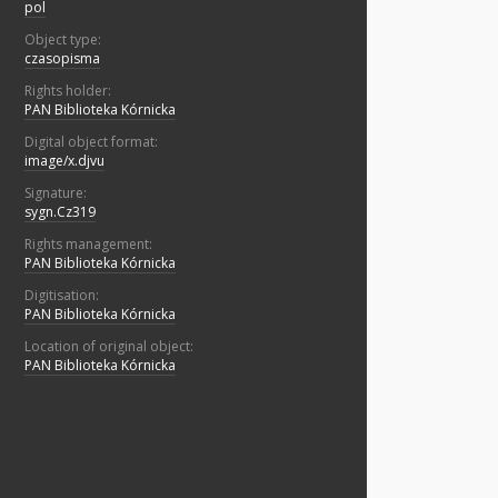
pol
Object type:
czasopisma
Rights holder:
PAN Biblioteka Kórnicka
Digital object format:
image/x.djvu
Signature:
sygn.Cz319
Rights management:
PAN Biblioteka Kórnicka
Digitisation:
PAN Biblioteka Kórnicka
Location of original object:
PAN Biblioteka Kórnicka