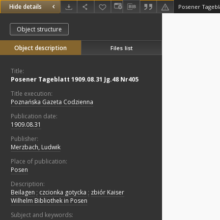
Hide details
Posener Tagebla
Object structure
Object description
Files list
Title:
Posener Tageblatt 1909.08.31 Jg.48 Nr405
Title execution:
Poznańska Gazeta Codzienna
Publication date:
1909.08.31
Publisher:
Merzbach, Ludwik
Place of publication:
Posen
Description:
Beilagen
;
czcionka gotycka
;
zbiór Kaiser
Wilhelm Bibliothek in Posen
Subject and keywords: