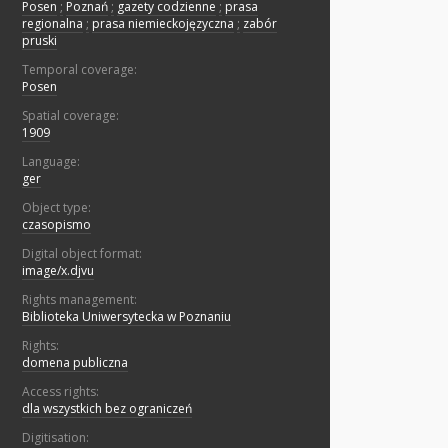
Posen
;
Poznań
;
gazety codzienne
;
prasa
regionalna
;
prasa niemieckojęzyczna
;
zabór
pruski
Temporal coverage:
Posen
Spatial coverage:
1909
Language:
ger
Object type:
czasopismo
Digital object format:
image/x.djvu
Rights management:
Biblioteka Uniwersytecka w Poznaniu
Rights:
domena publiczna
Access rights:
dla wszystkich bez ograniczeń
Digitisation: