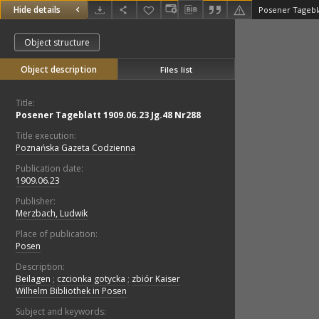
Hide details
Posener Tagebla
Object structure
Object description
Files list
Title:
Posener Tageblatt 1909.06.23 Jg.48 Nr288
Title execution:
Poznańska Gazeta Codzienna
Publication date:
1909.06.23
Publisher:
Merzbach, Ludwik
Place of publication:
Posen
Description:
Beilagen
;
czcionka gotycka
;
zbiór Kaiser
Wilhelm Bibliothek in Posen
Subject and keywords: