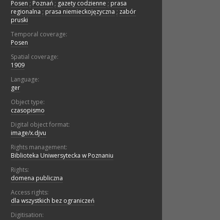
Posen
;
Poznań
;
gazety codzienne
;
prasa
regionalna
;
prasa niemieckojęzyczna
;
zabór
pruski
Temporal coverage:
Posen
Spatial coverage:
1909
Language:
ger
Object type:
czasopismo
Digital object format:
image/x.djvu
Rights management:
Biblioteka Uniwersytecka w Poznaniu
Rights:
domena publiczna
Access rights:
dla wszystkich bez ograniczeń
Digitisation: