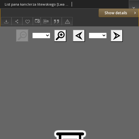
List pana kanclerza litewskiego [Lwa Sapiehy] do pisarza [Macieja] Wojny litewskiego, Słonim 31.03.1602
Show details