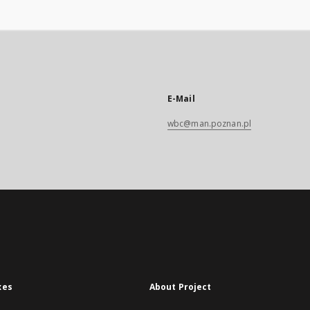
E-Mail
wbc@man.poznan.pl
xes
About Project