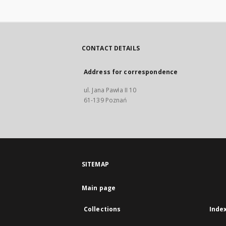
CONTACT DETAILS
Address for correspondence
ul. Jana Pawła II 10
61-139 Poznań
SITEMAP
Main page
Collections
Inde