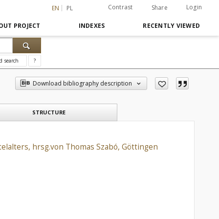
Contrast
Login
Share
EN
PL
OUT PROJECT
INDEXES
RECENTLY VIEWED
d search
?
Download bibliography description
STRUCTURE
elalters, hrsg.von Thomas Szabó, Göttingen