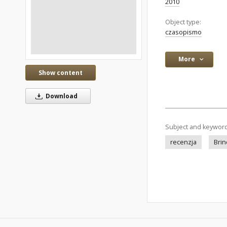
2010
Object type:
czasopismo
More
Show content
Download
Subject and keywor
recenzja
Bri