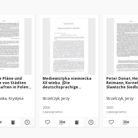
e Pläne und
Mediewistyka niemiecka
Peter Donat, He
e von Städten
XX wieku. [Die
Reimann, Kornel
aften in Polen :
deutschsprachige
Slawische Siedl
hpolnischer
Mediävistik im 20.
Landesausbau 
awne plany i
Jahrhunderthrsg, hrsg von
nordwestlichen
ska, Krystyna
Strzelczyk, Jerzy
Strzelczyk, Jerzy
ome miast i
Peter Moraw, Rudolf
Mecklenburg, St
jscowości w
Schaeffer, Ostfildern 2005]
1999
2006
2001
talog
czasopismo
czasopismo
polski, hrsg.
ammers, bearb.
p, Wiesbaden