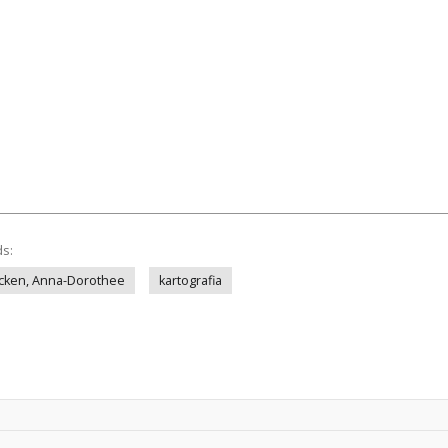
ds:
ncken, Anna-Dorothee
kartografia