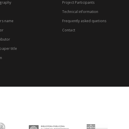
graphy
Project Participants
Technical information
rs name
Frequently asked quetions
or
Contact
ibutor
aper title
on