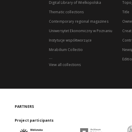
Digital Library of Wielkopolska
Topo
Thematic collections
Title
Contemporary regional magazines
Owne
Uniwersytet Ekonomiczny w Poznaniu
Creat
Instytucje współtworzące
Contr
Mirabilium Collectio
Newsp
...
Editi
View all collections
PARTNERS
Project participants