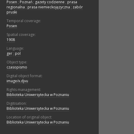
Posen
;
Poznań
;
gazety codzienne
;
prasa
regionalna
;
prasa niemieckojęzyczna
;
zabór
pruski
Temporal coverage:
Posen
Spatial coverage:
1908
Language:
ger
;
pol
Object type:
czasopismo
Digital object format:
image/x.djvu
Rights management:
Biblioteka Uniwersytecka w Poznaniu
Digitisation:
Biblioteka Uniwersytecka w Poznaniu
Location of original object:
Biblioteka Uniwersytecka w Poznaniu