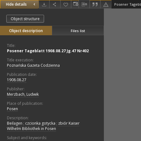
Hide details
Posener Tagebla
Object structure
Object description
Files list
Title:
Posener Tageblatt 1908.08.27 Jg.47 Nr402
Title execution:
Poznańska Gazeta Codzienna
Publication date:
1908.08.27
Publisher:
Merzbach, Ludwik
Place of publication:
Posen
Description:
Beilagen
;
czcionka gotycka
;
zbiór Kaiser
Wilhelm Bibliothek in Posen
Subject and keywords: