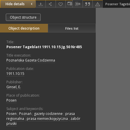
Hide details
Posener Tagebla
Object structure
Object description
Files list
Title:
Posener Tageblatt 1911.10.15 Jg.50 Nr485
Title execution:
Poznańska Gazeta Codzienna
Publication date:
1911.10.15
Publisher:
Ginsel, E.
Place of publication:
Posen
Subject and keywords:
Posen
;
Poznań
;
gazety codzienne
;
prasa
regionalna
;
prasa niemieckojęzyczna
;
zabór
pruski