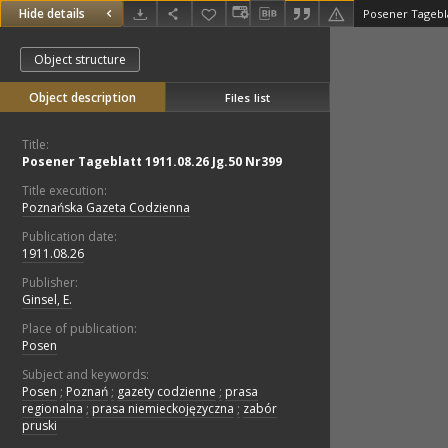
Hide details
Posener Tagebla
Object structure
Object description
Files list
Title:
Posener Tageblatt 1911.08.26 Jg.50 Nr399
Title execution:
Poznańska Gazeta Codzienna
Publication date:
1911.08.26
Publisher:
Ginsel, E.
Place of publication:
Posen
Subject and keywords:
Posen
;
Poznań
;
gazety codzienne
;
prasa
regionalna
;
prasa niemieckojęzyczna
;
zabór
pruski