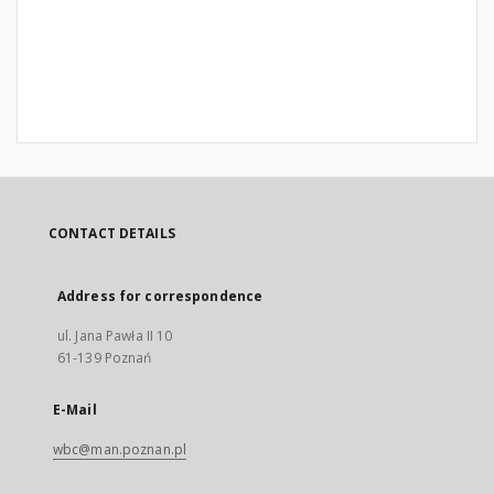
CONTACT DETAILS
Address for correspondence
ul. Jana Pawła II 10
61-139 Poznań
E-Mail
wbc@man.poznan.pl