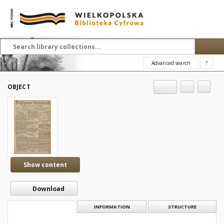
Advanced search
?
OBJECT
Show content
Download
DESCRIPTION
INFORMATION
STRUCTURE