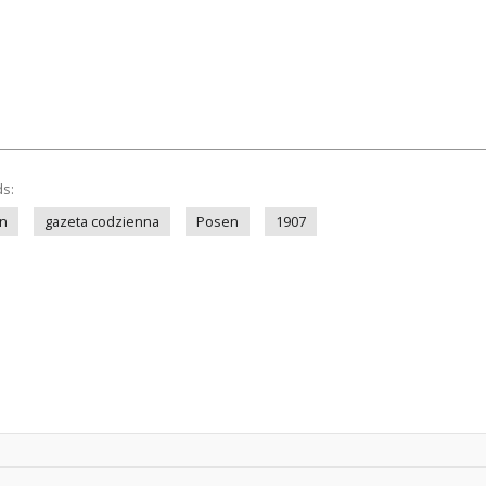
ds:
n
gazeta codzienna
Posen
1907