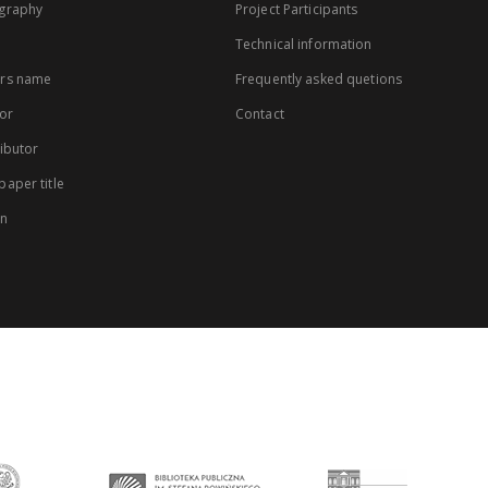
graphy
Project Participants
Technical information
rs name
Frequently asked quetions
or
Contact
ibutor
aper title
on