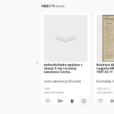
OBJECTS
similar
Jednodniówka wydana z
Biuletyn A
okazji 5-tej rocznicy
Legjonu Mł
założenia Cechu
1937.03.11
Lakierniczego w Poznaniu
: 1924-1929.
Cech Lakierniczy (Poznań)
Kosmalski, S
1929
1937.03.11
jednodniówka
czasopismo