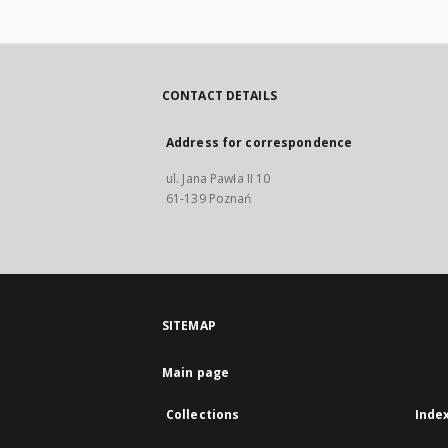
CONTACT DETAILS
Address for correspondence
ul. Jana Pawła II 10
61-139 Poznań
SITEMAP
Main page
Collections
Inde