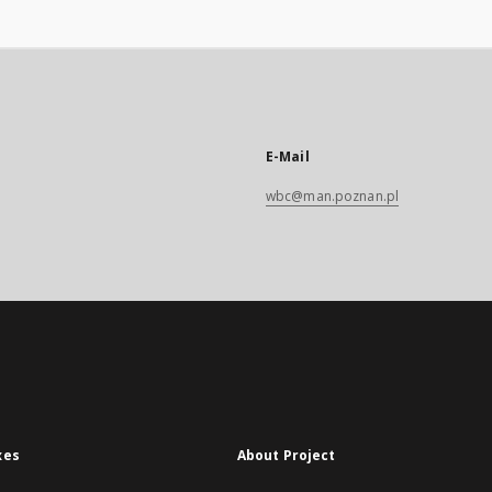
E-Mail
wbc@man.poznan.pl
xes
About Project