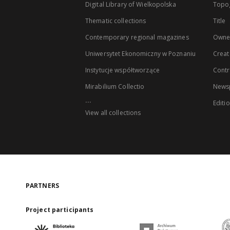
Digital Library of Wielkopolska
Topo
Thematic collections
Title
Contemporary regional magazines
Owne
Uniwersytet Ekonomiczny w Poznaniu
Creat
Instytucje współtworzące
Contr
Mirabilium Collectio
Newsp
...
Editi
View all collections
PARTNERS
Project participants