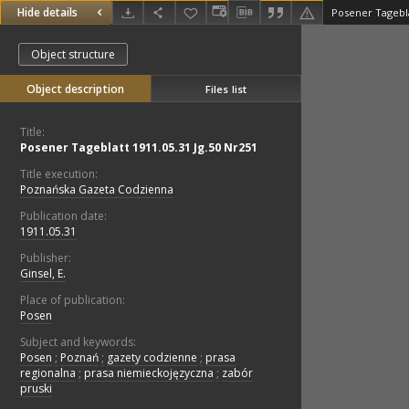
Hide details
Posener Tagebla
Object structure
Object description
Files list
Title:
Posener Tageblatt 1911.05.31 Jg.50 Nr251
Title execution:
Poznańska Gazeta Codzienna
Publication date:
1911.05.31
Publisher:
Ginsel, E.
Place of publication:
Posen
Subject and keywords:
Posen
;
Poznań
;
gazety codzienne
;
prasa
regionalna
;
prasa niemieckojęzyczna
;
zabór
pruski