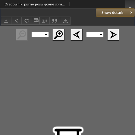
Orędownik: pismo poświęcone sprawom politycznym i spółecznym 1901.03.23 R.31 Nr69
Show details