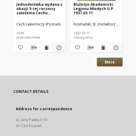
Jednodniówka wydana z
Biuletyn Akademicki
60
okazji 5-tej rocznicy
Legjonu Młodych U.P.
Zo
założenia Cechu
1937.03.11
Po
Lakierniczego w
Poznaniu : 1924-1929.
Cech Lakierniczy (Poznań)
Kosmalski, St. (redaktor)
Oddział Un
Run
1929
1937.03.11
193
jednodniówka
czasopismo
art
More
CONTACT DETAILS
Address for correspondence
ul. Jana Pawła II 10
61-139 Poznań