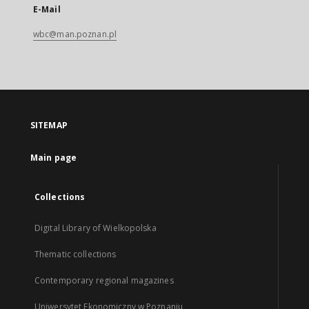
E-Mail
wbc@man.poznan.pl
SITEMAP
Main page
Collections
Digital Library of Wielkopolska
Thematic collections
Contemporary regional magazines
Uniwersytet Ekonomiczny w Poznaniu