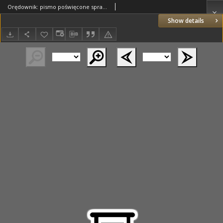
Orędownik: pismo poświęcone sprawom politycznym i spółecznym 1901.03.10 R.31 Nr58
Show details