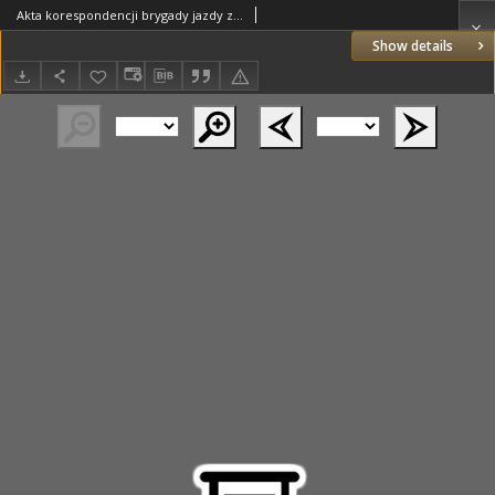
Akta korespondencji brygady jazdy z władzami angielskimi z 30.04.1856 r. (nr 1)
Show details